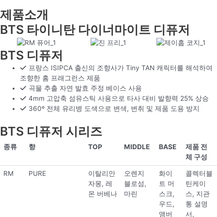
제품소개
BTS 타이니탄 다이너마이트 디퓨저
BTS 디퓨저
프랑스 ISIPCA 출신의 조향사가 Tiny TAN 캐릭터를 해석하여
조향한 홈 프래그런스 제품
곡물 추출 자연 발효 주정 베이스 사용
4mm 고압축 섬유스틱 사용으로 타사 대비 발향력 25% 상승
360º 전체 유리병 도색으로 변색, 변취 및 제품 도용 방지
BTS 디퓨저 시리즈
종류
향
TOP
MIDDLE
BASE
제품 전
체 구성
RM
PURE
이탈리안
오렌지
화이
콜렉터블
자몽, 레
블로섬,
트 머
틴케이
몬 버베나
마린
스크,
스, 지관
우드,
통 설명
앰버
서,