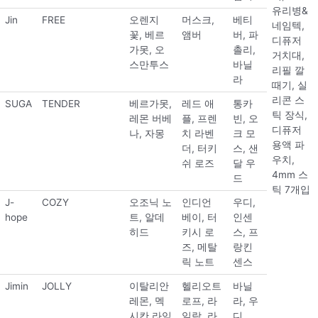
유리병&
Jin
FREE
오렌지
머스크,
베티
네임텍,
꽃, 베르
앰버
버, 파
디퓨저
가못, 오
촐리,
거치대,
스만투스
바닐
리필 깔
라
때기, 실
리콘 스
SUGA
TENDER
베르가못,
레드 애
통카
틱 장식,
레몬 버베
플, 프렌
빈, 오
디퓨저
나, 자몽
치 라벤
크 모
용액 파
더, 터키
스, 샌
우치,
쉬 로즈
달 우
4mm 스
드
틱 7개입
J-
COZY
오조닉 노
인디언
우디,
hope
트, 알데
베이, 터
인센
히드
키시 로
스, 프
즈, 메탈
랑킨
릭 노트
센스
Jimin
JOLLY
이탈리안
헬리오트
바닐
레몬, 멕
로프, 라
라, 우
시칸 라임
일락, 라
디