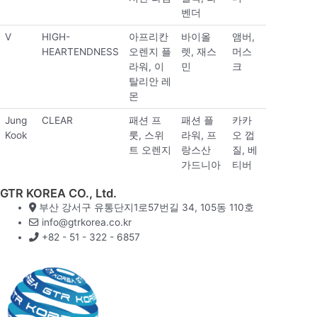
벤더
V
HIGH-
아프리칸
바이올
앰버,
HEARTENDNESS
오렌지 플
렛, 재스
머스
라워, 이
민
크
탈리안 레
몬
Jung
CLEAR
패션 프
패션 플
카카
Kook
룻, 스위
라워, 프
오 껍
트 오렌지
랑스산
질, 베
가드니아
티버
GTR KOREA CO., Ltd.
부산 강서구 유통단지1로57번길 34, 105동 110호
info@gtrkorea.co.kr
+82 - 51 - 322 - 6857