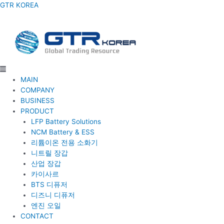
콘
Menu
GTR KOREA
텐
츠
로
건
너
뛰
기
MAIN
COMPANY
BUSINESS
PRODUCT
LFP Battery Solutions
NCM Battery & ESS
리튬이온 전용 소화기
니트릴 장갑
산업 장갑
카이사르
BTS 디퓨저
디즈니 디퓨저
엔진 오일
CONTACT