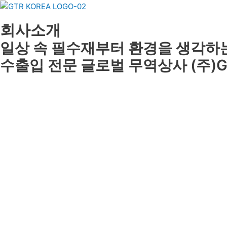
콘
텐
회사소개
츠
로
일상 속 필수재부터 환경을 생각
건
수출입 전문 글로벌 무역상사 (주)GT
너
뛰
기